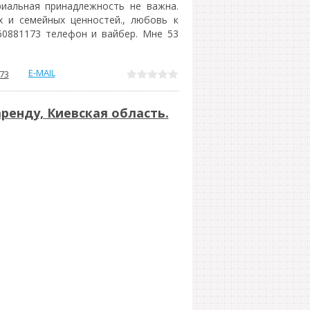
риальная принадлежность не важна.
х и семейных ценностей., любовь к
60881173 телефон и вайбер. Мне 53
E-MAIL
73
ренду, Киевская область.