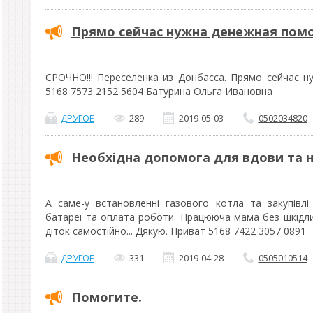
Прямо сейчас нужна денежная пом
СРОЧНО!!! Переселенка из Донбасса. Прямо сейчас н
5168 7573 2152 5604 Батурина Ольга Ивановна
ДРУГОЕ
289
2019-05-03
0502034820
Необхідна допомога для вдови та н
А саме-у встановленні газового котла та закупівлі
батареї та оплата роботи. Працююча мама без шкідлив
діток самостійно... Дякую. Приват 5168 7422 3057 0891
ДРУГОЕ
331
2019-04-28
0505010514
Помогите.