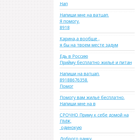
Нап
Напиши мне на ватцап.
Я помогу.
8918
Карина,а вообще ,
я бы на твоем месте задум
Едь в Россию
Прийму бесплатно жильё и питан
Напиши на ватцап.
89188676358.
Помог
Помогу вам жильё бесплатно.
Напиши мне на в
СРОЧНО Приму к себе домой на
ПМЖ,
одинокую
Доброго ранку.