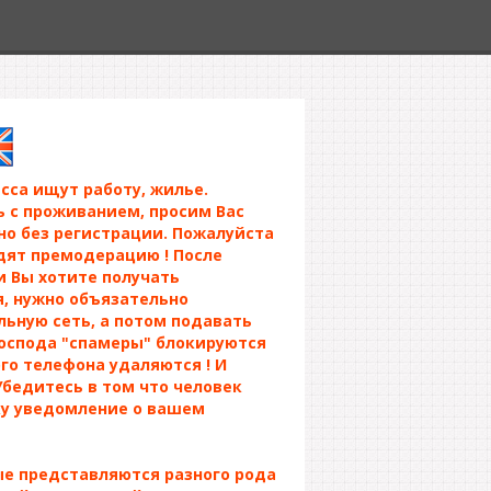
сса ищут работу, жилье.
 с проживанием, просим Вас
о без регистрации. Пожалуйста
дят премодерацию ! После
и Вы хотите получать
, нужно объязательно
льную сеть, а потом подавать
господа "спамеры" блокируются
го телефона удаляются ! И
Убедитесь в том что человек
ку уведомление о вашем
е представляются разного рода