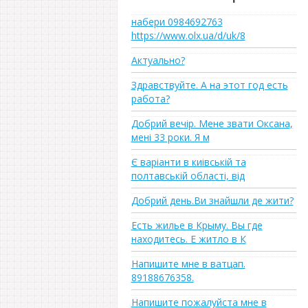
набери 0984692763
https://www.olx.ua/d/uk/8
Актуально?
Здравствуйте. А на этот год есть
работа?
Добрий вечір. Мене звати Оксана,
мені 33 роки. Я м
Є варіанти в киівській та
полтавській області, від
Добрий день.Ви знайшли де жити?
Есть жилье в Крыму. Вы где
находитесь. Е житло в К
Напишите мне в ватцап.
89188676358.
Напишите пожалуйста мне в