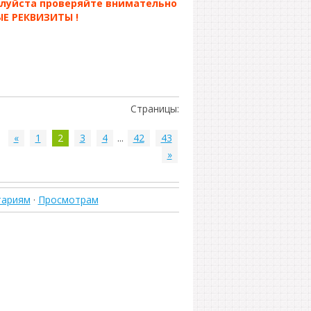
алуйста проверяйте внимательно
Е РЕКВИЗИТЫ !
Страницы
:
«
1
2
3
4
...
42
43
»
тариям
·
Просмотрам