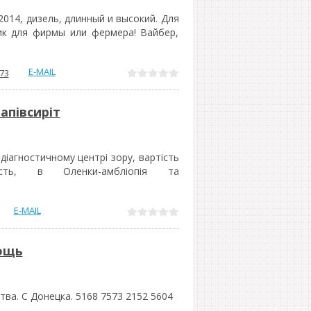
014, дизель, длинный и высокий. Для
ик для фирмы или фермера! Вайбер,
E-MAIL
73
апівсиріт
діагностичному центрі зору, вартість
ість, в Оленки-амбліопія та
E-MAIL
ощь
тва. С Донецка. 5168 7573 2152 5604