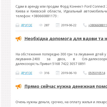
Сдам в аренду или продам Форд Коннект-Ford Connect 2
Киева и Киевской области, Идеальный автомобильч
телефон: +380660881173 :
ДРУГОЕ
287
2019-06-22
+3806608811
Необхідна допомога для вдови та н
На обстеження попереднє-300 грн та лікування дітей у 
лікування-2400 за двох, в Олі-далекозор
далекозорість.Приват:5168 7422 3057 0891
ДРУГОЕ
316
2019-06-10
0505010514
Прямо сейчас нужна денежная пом
Очень нужны деньги, срочно, на оплату жилья и лекарс