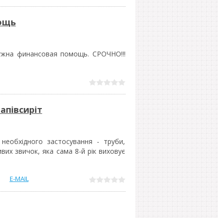
ощь
ужна финансовая помощь. СРОЧНО!!!
апівсиріт
 необхідного застосування - труби,
их звичок, яка сама 8-й рік виховує
E-MAIL